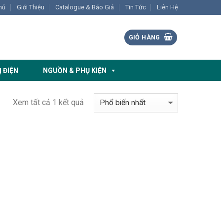
hủ
Giới Thiệu
Catalogue & Báo Giá
Tin Tức
Liên Hệ
GIỎ HÀNG
Ị ĐIỆN
NGUỒN & PHỤ KIỆN
Xem tất cả 1 kết quả