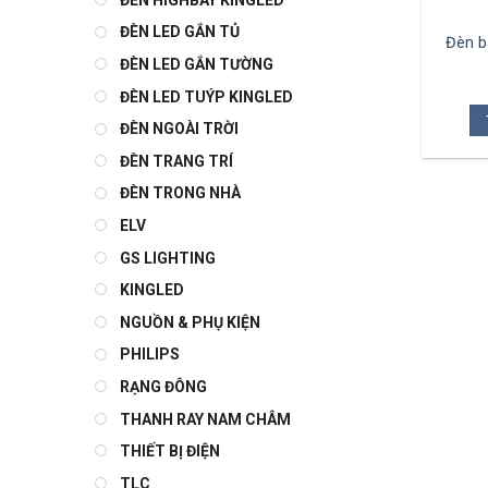
ĐÈN LED GẮN TỦ
Đèn b
ĐÈN LED GẮN TƯỜNG
ĐÈN LED TUÝP KINGLED
ĐÈN NGOÀI TRỜI
ĐÈN TRANG TRÍ
ĐÈN TRONG NHÀ
ELV
GS LIGHTING
KINGLED
NGUỒN & PHỤ KIỆN
PHILIPS
RẠNG ĐÔNG
THANH RAY NAM CHÂM
THIẾT BỊ ĐIỆN
TLC