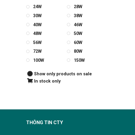
24W
28W
30W
38W
40W
46W
48W
50W
56W
60W
72W
80W
100W
150W
Show only products on sale
In stock only
THÔNG TIN CTY