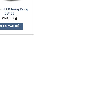
àn LED Rạng Đông
5W 33
250.800
₫
THÊM VÀO GIỎ