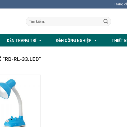
Trang c
ĐÈN TRANG TRÍ
ĐÈN CÔNG NGHIỆP
THIẾT B
“RD-RL-33.LED”