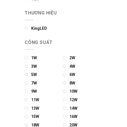
THƯƠNG HIỆU
KingLED
CÔNG SUẤT
1W
2W
3W
4W
5W
6W
7W
8W
9W
10W
11W
12W
13W
14W
15W
16W
18W
20W