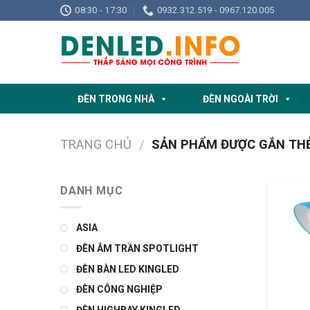
Skip
08:30 - 17:30
0932.312.519 - 0967.120.005
to
content
ĐÈN TRONG NHÀ
ĐÈN NGOÀI TRỜI
TRANG CHỦ
SẢN PHẨM ĐƯỢC GẮN THẺ 
/
DANH MỤC
ASIA
ĐÈN ÂM TRẦN SPOTLIGHT
ĐÈN BÀN LED KINGLED
ĐÈN CÔNG NGHIỆP
ĐÈN HIGHBAY KINGLED