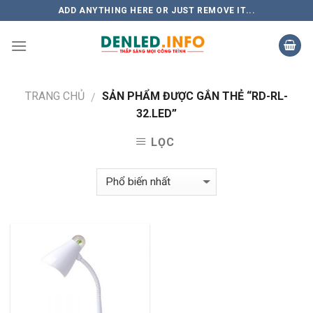
Skip
ADD ANYTHING HERE OR JUST REMOVE IT...
to
content
TRANG CHỦ
SẢN PHẨM ĐƯỢC GẮN THẺ “RD-RL-
/
32.LED”
LỌC