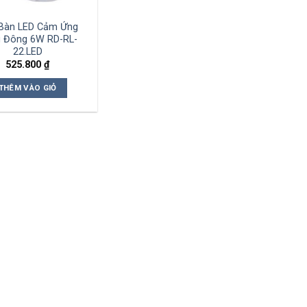
Bàn LED Cảm Ứng
 Đông 6W RD-RL-
22.LED
525.800
₫
THÊM VÀO GIỎ