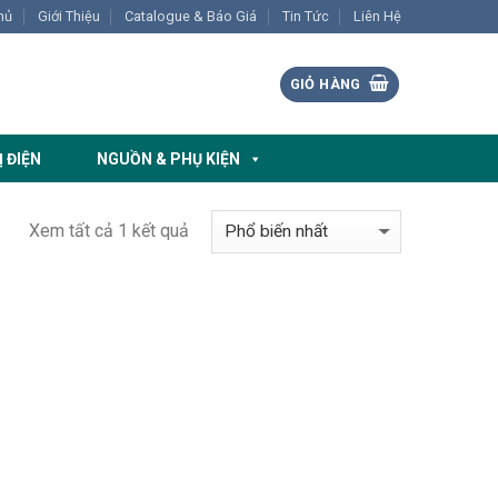
hủ
Giới Thiệu
Catalogue & Báo Giá
Tin Tức
Liên Hệ
GIỎ HÀNG
Ị ĐIỆN
NGUỒN & PHỤ KIỆN
Xem tất cả 1 kết quả