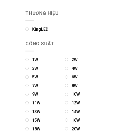
THƯƠNG HIỆU
KingLED
CÔNG SUẤT
1W
2W
3W
4W
5W
6W
7W
8W
9W
10W
11W
12W
13W
14W
15W
16W
18W
20W