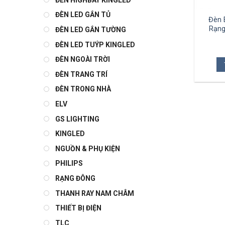
ĐÈN LED GẮN TỦ
Đèn 
Rạng
ĐÈN LED GẮN TƯỜNG
ĐÈN LED TUÝP KINGLED
ĐÈN NGOÀI TRỜI
ĐÈN TRANG TRÍ
ĐÈN TRONG NHÀ
ELV
GS LIGHTING
KINGLED
NGUỒN & PHỤ KIỆN
PHILIPS
RẠNG ĐÔNG
THANH RAY NAM CHÂM
THIẾT BỊ ĐIỆN
TLC