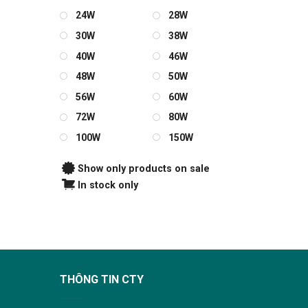
24W
28W
30W
38W
40W
46W
48W
50W
56W
60W
72W
80W
100W
150W
Show only products on sale
In stock only
THÔNG TIN CTY