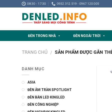
Skip
08:30 - 17:30
0932.312.519 - 0967.120.005
to
content
ĐÈN TRONG NHÀ
ĐÈN NGOÀI TRỜI
TRANG CHỦ
SẢN PHẨM ĐƯỢC GẮN THẺ 
/
DANH MỤC
ASIA
ĐÈN ÂM TRẦN SPOTLIGHT
ĐÈN BÀN LED KINGLED
ĐÈN CÔNG NGHIỆP
ĐÈN HIGHBAY KINGLED