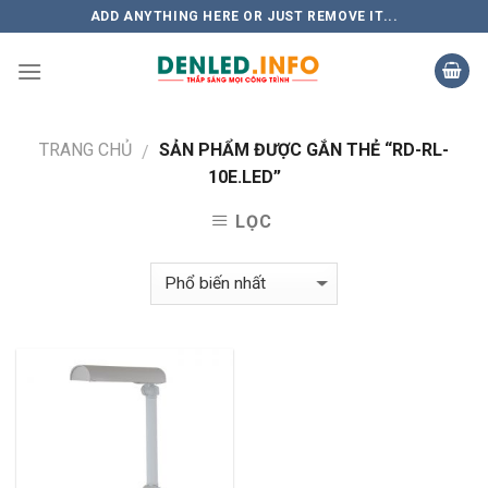
Skip
ADD ANYTHING HERE OR JUST REMOVE IT...
to
content
TRANG CHỦ
SẢN PHẨM ĐƯỢC GẮN THẺ “RD-RL-
/
10E.LED”
LỌC