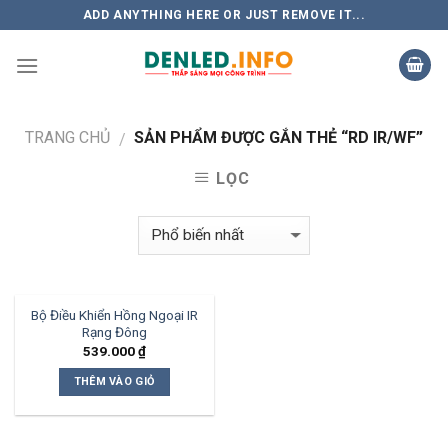
Skip
ADD ANYTHING HERE OR JUST REMOVE IT...
to
content
TRANG CHỦ
SẢN PHẨM ĐƯỢC GẮN THẺ “RD IR/WF”
/
LỌC
Bộ Điều Khiển Hồng Ngoại IR
Rạng Đông
539.000
₫
THÊM VÀO GIỎ