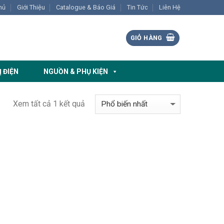
hủ
Giới Thiệu
Catalogue & Báo Giá
Tin Tức
Liên Hệ
GIỎ HÀNG
Ị ĐIỆN
NGUỒN & PHỤ KIỆN
Xem tất cả 1 kết quả