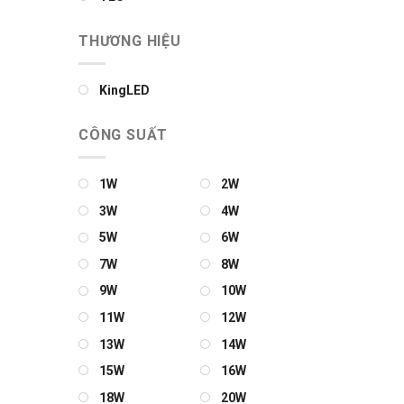
THƯƠNG HIỆU
KingLED
CÔNG SUẤT
1W
2W
3W
4W
5W
6W
7W
8W
9W
10W
11W
12W
13W
14W
15W
16W
18W
20W