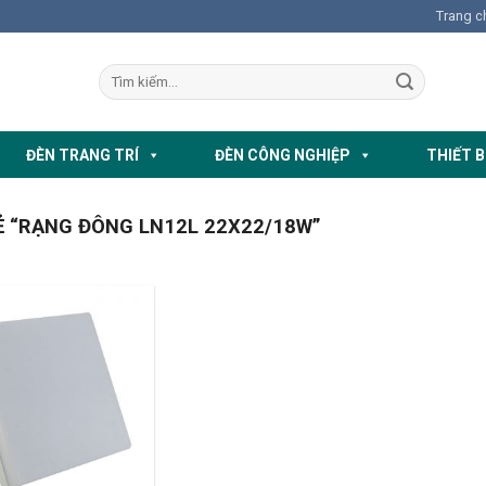
Trang c
ĐÈN TRANG TRÍ
ĐÈN CÔNG NGHIỆP
THIẾT B
 “RẠNG ĐÔNG LN12L 22X22/18W”