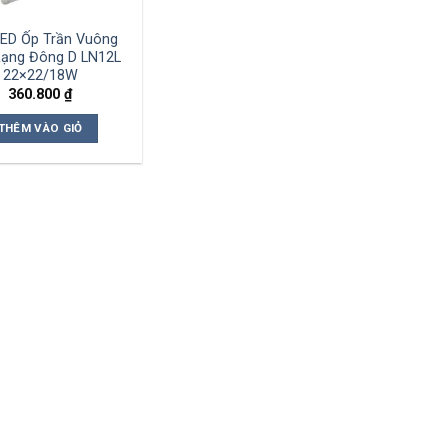
ED Ốp Trần Vuông
ạng Đông D LN12L
22×22/18W
360.800
₫
THÊM VÀO GIỎ