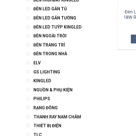
ĐÈN LED GẮN TỦ
Đèn L
18W R
ĐÈN LED GẮN TƯỜNG
ĐÈN LED TUÝP KINGLED
ĐÈN NGOÀI TRỜI
ĐÈN TRANG TRÍ
ĐÈN TRONG NHÀ
ELV
GS LIGHTING
KINGLED
NGUỒN & PHỤ KIỆN
PHILIPS
RẠNG ĐÔNG
THANH RAY NAM CHÂM
THIẾT BỊ ĐIỆN
TLC