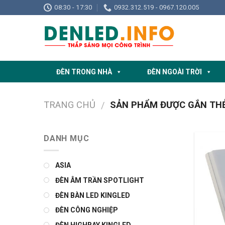
Skip
08:30 - 17:30
0932.312.519 - 0967.120.005
to
content
ĐÈN TRONG NHÀ
ĐÈN NGOÀI TRỜI
TRANG CHỦ
SẢN PHẨM ĐƯỢC GẮN THẺ
/
DANH MỤC
ASIA
ĐÈN ÂM TRẦN SPOTLIGHT
ĐÈN BÀN LED KINGLED
ĐÈN CÔNG NGHIỆP
ĐÈN HIGHBAY KINGLED