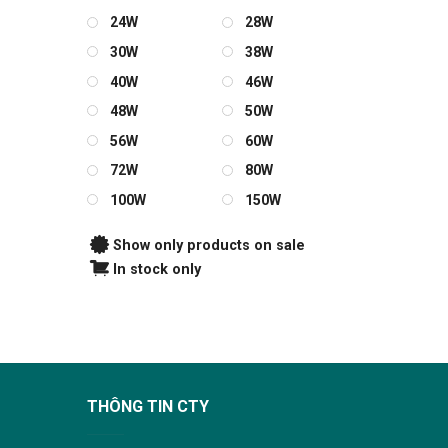
24W
28W
30W
38W
40W
46W
48W
50W
56W
60W
72W
80W
100W
150W
Show only products on sale
In stock only
THÔNG TIN CTY