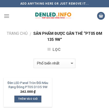
Skip
ADD ANYTHING HERE OR JUST REMOVE IT...
to
content
TRANG CHỦ
SẢN PHẨM ĐƯỢC GẮN THẺ “PT05 ĐM
/
135 9W”
LỌC
Đèn LED Panel Tròn Đổi Màu
Rạng Đông PT05 D135 9W
242.000
₫
THÊM VÀO GIỎ