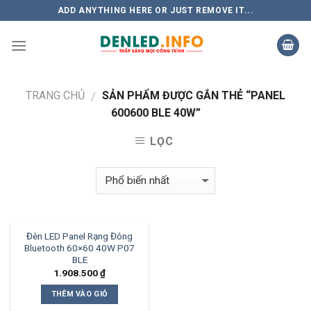
Skip
ADD ANYTHING HERE OR JUST REMOVE IT...
to
content
TRANG CHỦ
SẢN PHẨM ĐƯỢC GẮN THẺ “PANEL
/
600600 BLE 40W”
LỌC
Đèn LED Panel Rạng Đông
Bluetooth 60×60 40W P07
BLE
1.908.500
₫
THÊM VÀO GIỎ