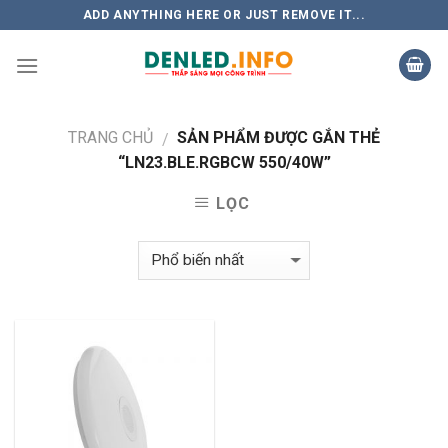
Skip
ADD ANYTHING HERE OR JUST REMOVE IT...
to
content
TRANG CHỦ
SẢN PHẨM ĐƯỢC GẮN THẺ
/
“LN23.BLE.RGBCW 550/40W”
LỌC