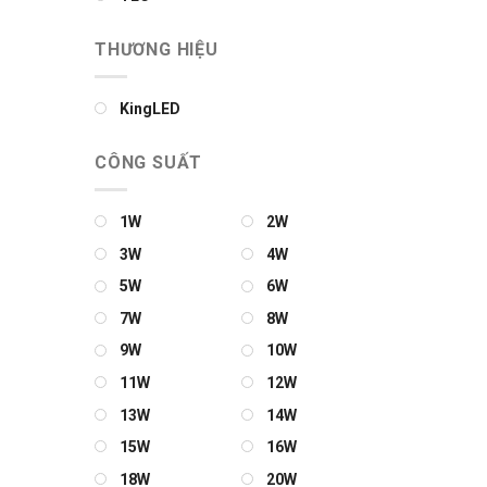
THƯƠNG HIỆU
KingLED
CÔNG SUẤT
1W
2W
3W
4W
5W
6W
7W
8W
9W
10W
11W
12W
13W
14W
15W
16W
18W
20W