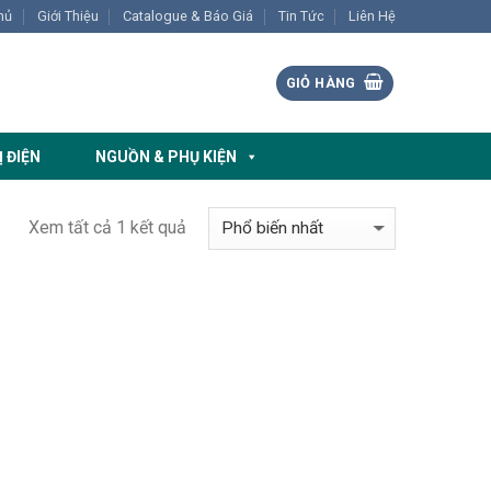
hủ
Giới Thiệu
Catalogue & Báo Giá
Tin Tức
Liên Hệ
GIỎ HÀNG
Ị ĐIỆN
NGUỒN & PHỤ KIỆN
Xem tất cả 1 kết quả