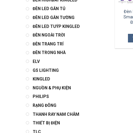
ĐÈN LED GẮN TỦ
Đèn 
Smar
ĐÈN LED GẮN TƯỜNG
Đ
ĐÈN LED TUÝP KINGLED
ĐÈN NGOÀI TRỜI
ĐÈN TRANG TRÍ
ĐÈN TRONG NHÀ
ELV
GS LIGHTING
KINGLED
NGUỒN & PHỤ KIỆN
PHILIPS
RẠNG ĐÔNG
THANH RAY NAM CHÂM
THIẾT BỊ ĐIỆN
TLC