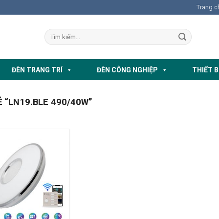
Trang c
ĐÈN TRANG TRÍ
ĐÈN CÔNG NGHIỆP
THIẾT B
“LN19.BLE 490/40W”