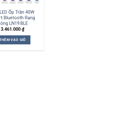
LED Ốp Trần 40W
t Bluetooth Rạng
ông LN19.BLE
3.461.000
₫
THÊM VÀO GIỎ