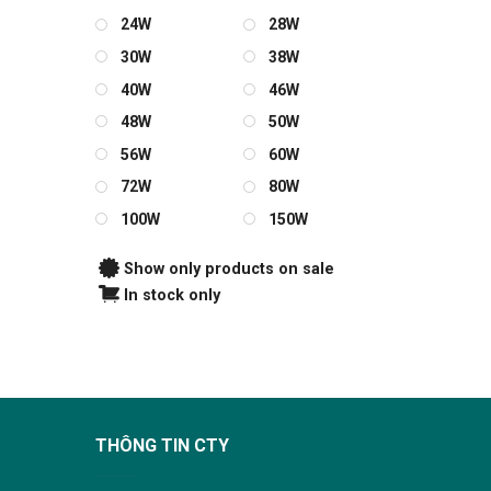
24W
28W
30W
38W
40W
46W
48W
50W
56W
60W
72W
80W
100W
150W
Show only products on sale
In stock only
THÔNG TIN CTY