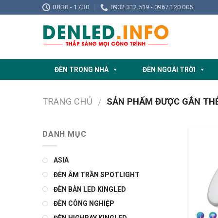
Skip
08:30 - 17:30
0932.312.519 - 0967.120.005
to
content
ĐÈN TRONG NHÀ
ĐÈN NGOÀI TRỜI
TRANG CHỦ
SẢN PHẨM ĐƯỢC GẮN THẺ 
/
DANH MỤC
ASIA
ĐÈN ÂM TRẦN SPOTLIGHT
ĐÈN BÀN LED KINGLED
ĐÈN CÔNG NGHIỆP
ĐÈN HIGHBAY KINGLED