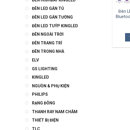
ĐÈN LED GẮN TỦ
Đèn L
Blueto
ĐÈN LED GẮN TƯỜNG
ĐÈN LED TUÝP KINGLED
ĐÈN NGOÀI TRỜI
ĐÈN TRANG TRÍ
ĐÈN TRONG NHÀ
ELV
GS LIGHTING
KINGLED
NGUỒN & PHỤ KIỆN
PHILIPS
RẠNG ĐÔNG
THANH RAY NAM CHÂM
THIẾT BỊ ĐIỆN
TLC