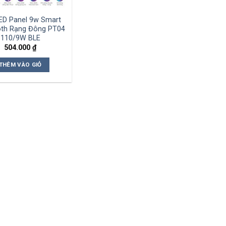
ED Panel 9w Smart
oth Rạng Đông PT04
110/9W BLE
504.000
₫
THÊM VÀO GIỎ