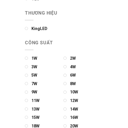
THƯƠNG HIỆU
KingLED
CÔNG SUẤT
1W
2W
3W
4W
5W
6W
7W
8W
9W
10W
11W
12W
13W
14W
15W
16W
18W
20W