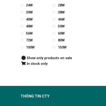
24W
28W
30W
38W
40W
46W
48W
50W
56W
60W
72W
80W
100W
150W
Show only products on sale
In stock only
THÔNG TIN CTY