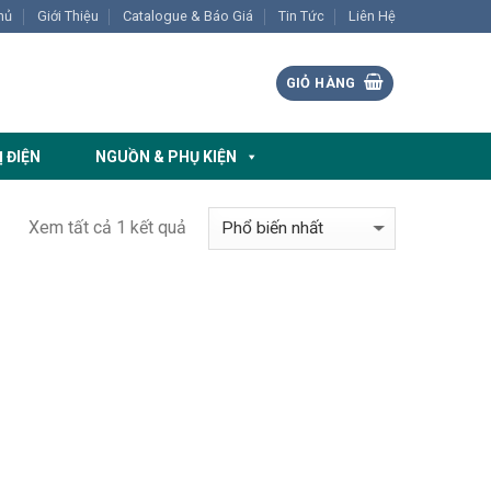
hủ
Giới Thiệu
Catalogue & Báo Giá
Tin Tức
Liên Hệ
GIỎ HÀNG
Ị ĐIỆN
NGUỒN & PHỤ KIỆN
Xem tất cả 1 kết quả