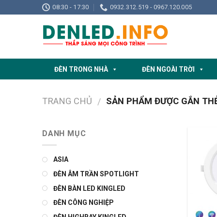
Skip
08:30 - 17:30
0932.312.519 - 0967.120.005
to
content
ĐÈN TRONG NHÀ
ĐÈN NGOÀI TRỜI
TRANG CHỦ
SẢN PHẨM ĐƯỢC GẮN THẺ 
/
DANH MỤC
ASIA
ĐÈN ÂM TRẦN SPOTLIGHT
ĐÈN BÀN LED KINGLED
ĐÈN CÔNG NGHIỆP
ĐÈN HIGHBAY KINGLED