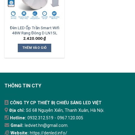
Đèn LED Ốp Trần Smart Wifi
48W Rạng Đông D LN15L
2.420.000
₫
THÊM VÀO GIỎ
THÔNG TIN CTY
CÔNG TY CP THIẾT BỊ CHIẾU SÁNG LED VIỆT
Địa chỉ:
Số 68 Nguyễn Xiển, Thanh Xuân, Hà Nội.
Hotline:
0932.312.519 - 0967.120.005
Gmail:
ledviet.hn@gmail.com.
Website:
https://denled.info/