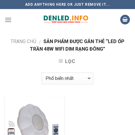
Skip
ADD ANYTHING HERE OR JUST REMOVE IT...
to
content
TRANG CHỦ
SẢN PHẨM ĐƯỢC GẮN THẺ “LED ỐP
/
TRẦN 48W WIFI DIM RẠNG ĐÔNG”
LỌC