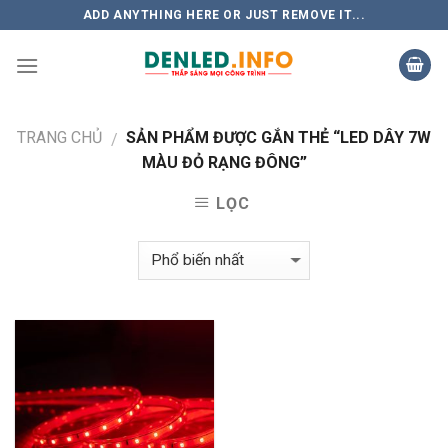
Skip
ADD ANYTHING HERE OR JUST REMOVE IT...
to
content
TRANG CHỦ
SẢN PHẨM ĐƯỢC GẮN THẺ “LED DÂY 7W
/
MÀU ĐỎ RẠNG ĐÔNG”
LỌC