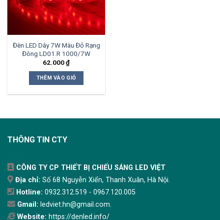
Đèn LED Dây 7W Màu Đỏ Rạng
Đông LD01.R 1000/7W
62.000
₫
THÊM VÀO GIỎ
THÔNG TIN CTY
CÔNG TY CP THIẾT BỊ CHIẾU SÁNG LED VIỆT
Địa chỉ:
Số 68 Nguyễn Xiển, Thanh Xuân, Hà Nội.
Hotline:
0932.312.519 - 0967.120.005
Gmail:
ledviet.hn@gmail.com.
Website:
https://denled.info/