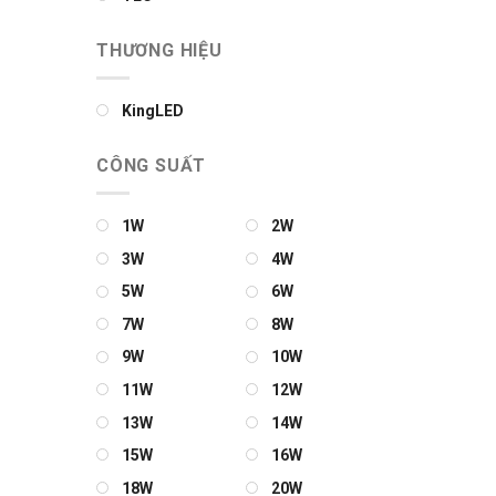
THƯƠNG HIỆU
KingLED
CÔNG SUẤT
1W
2W
3W
4W
5W
6W
7W
8W
9W
10W
11W
12W
13W
14W
15W
16W
18W
20W