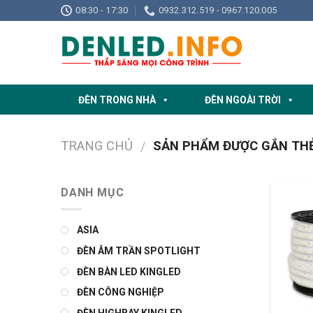
Skip
08:30 - 17:30
0932.312.519 - 0967.120.005
to
content
ĐÈN TRONG NHÀ
ĐÈN NGOÀI TRỜI
TRANG CHỦ
SẢN PHẨM ĐƯỢC GẮN THẺ 
/
DANH MỤC
ASIA
ĐÈN ÂM TRẦN SPOTLIGHT
ĐÈN BÀN LED KINGLED
ĐÈN CÔNG NGHIỆP
ĐÈN HIGHBAY KINGLED