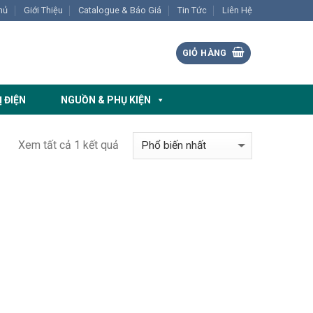
hủ
Giới Thiệu
Catalogue & Báo Giá
Tin Tức
Liên Hệ
GIỎ HÀNG
Ị ĐIỆN
NGUỒN & PHỤ KIỆN
Xem tất cả 1 kết quả