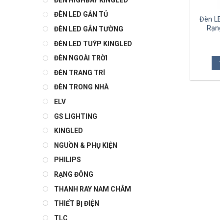
ĐÈN LED GẮN TỦ
Đèn L
Rạn
ĐÈN LED GẮN TƯỜNG
ĐÈN LED TUÝP KINGLED
ĐÈN NGOÀI TRỜI
ĐÈN TRANG TRÍ
ĐÈN TRONG NHÀ
ELV
GS LIGHTING
KINGLED
NGUỒN & PHỤ KIỆN
PHILIPS
RẠNG ĐÔNG
THANH RAY NAM CHÂM
THIẾT BỊ ĐIỆN
TLC