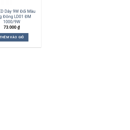
ED Dây 9W Đổi Màu
g Đông LD01 ĐM
1000/9W
73.000
₫
THÊM VÀO GIỎ