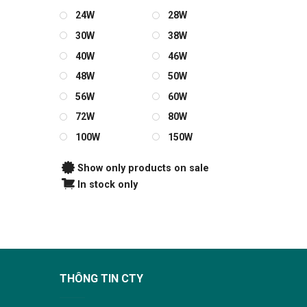
24W
28W
30W
38W
40W
46W
48W
50W
56W
60W
72W
80W
100W
150W
Show only products on sale
In stock only
THÔNG TIN CTY