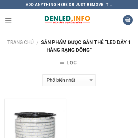
Skip
ADD ANYTHING HERE OR JUST REMOVE IT...
to
content
TRANG CHỦ
SẢN PHẨM ĐƯỢC GẮN THẺ “LED DÂY 1
/
HÀNG RẠNG ĐÔNG”
LỌC