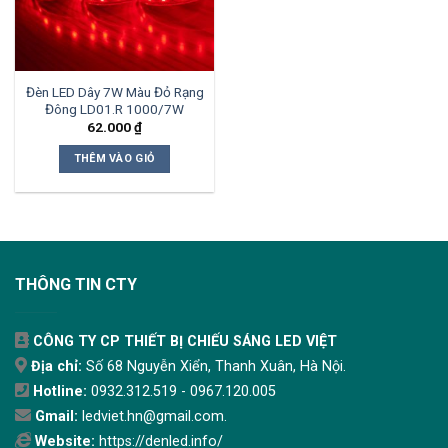
Đèn LED Dây 7W Màu Đỏ Rạng
Đông LD01.R 1000/7W
62.000
₫
THÊM VÀO GIỎ
THÔNG TIN CTY
CÔNG TY CP THIẾT BỊ CHIẾU SÁNG LED VIỆT
Địa chỉ:
Số 68 Nguyễn Xiển, Thanh Xuân, Hà Nội.
Hotline:
0932.312.519 - 0967.120.005
Gmail:
ledviet.hn@gmail.com.
Website:
https://denled.info/