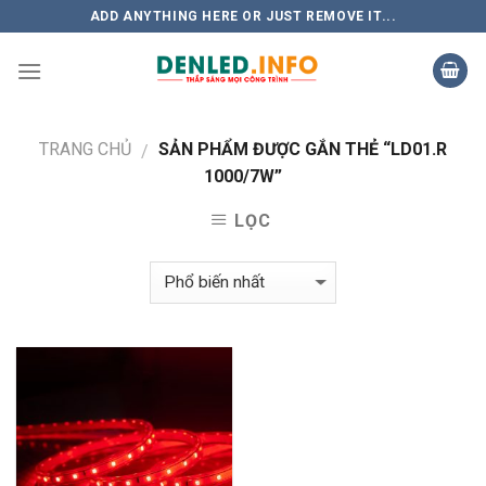
Skip
ADD ANYTHING HERE OR JUST REMOVE IT...
to
content
TRANG CHỦ
SẢN PHẨM ĐƯỢC GẮN THẺ “LD01.R
/
1000/7W”
LỌC