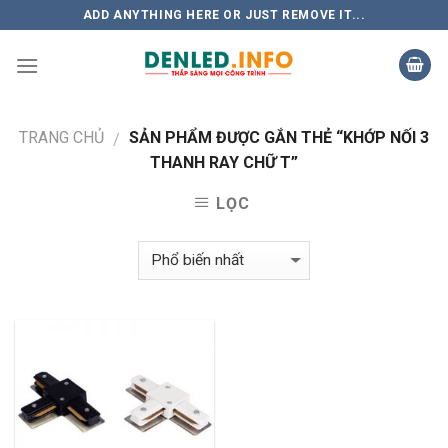
Skip
ADD ANYTHING HERE OR JUST REMOVE IT...
to
content
TRANG CHỦ
SẢN PHẨM ĐƯỢC GẮN THẺ “KHỚP NỐI 3
/
THANH RAY CHỮ T”
LỌC