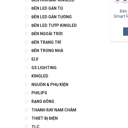
ĐÈN LED GẮN TỦ
Đèn
Smart 
ĐÈN LED GẮN TƯỜNG
ĐÈN LED TUÝP KINGLED
ĐÈN NGOÀI TRỜI
ĐÈN TRANG TRÍ
ĐÈN TRONG NHÀ
ELV
GS LIGHTING
KINGLED
NGUỒN & PHỤ KIỆN
PHILIPS
RẠNG ĐÔNG
THANH RAY NAM CHÂM
THIẾT BỊ ĐIỆN
TLC