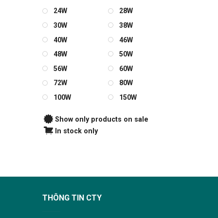
24W
28W
30W
38W
40W
46W
48W
50W
56W
60W
72W
80W
100W
150W
Show only products on sale
In stock only
THÔNG TIN CTY