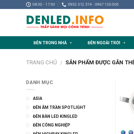
Skip
08:30 - 17:30
0932.312.519 - 0967.120.005
to
content
ĐÈN TRONG NHÀ
ĐÈN NGOÀI TRỜI
TRANG CHỦ
SẢN PHẨM ĐƯỢC GẮN THẺ
/
DANH MỤC
ASIA
ĐÈN ÂM TRẦN SPOTLIGHT
ĐÈN BÀN LED KINGLED
ĐÈN CÔNG NGHIỆP
ĐÈN HIGHBAY KINGLED