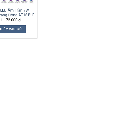
 LED Âm Trần 7W
Rạng Đông AT18.BLE
1.172.000
₫
THÊM VÀO GIỎ