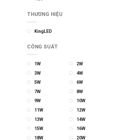
THƯƠNG HIỆU
KingLED
CÔNG SUẤT
1W
2W
3W
4W
5W
6W
7W
8W
9W
10W
11W
12W
13W
14W
15W
16W
18W
20W