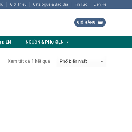
hủ
Giới Thiệu
Catalogue & Báo Giá
Tin Tức
Liên Hệ
GIỎ HÀNG
Ị ĐIỆN
NGUỒN & PHỤ KIỆN
Xem tất cả 1 kết quả