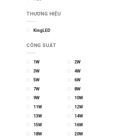
THƯƠNG HIỆU
KingLED
CÔNG SUẤT
1W
2W
3W
4W
5W
6W
7W
8W
9W
10W
11W
12W
13W
14W
15W
16W
18W
20W