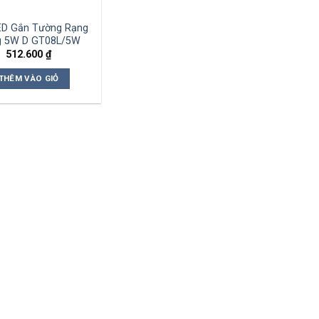
ED Gắn Tường Rạng
 5W D GT08L/5W
512.600
₫
THÊM VÀO GIỎ