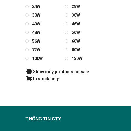
24W
28W
30W
38W
40W
46W
48W
50W
56W
60W
72W
80W
100W
150W
Show only products on sale
In stock only
THÔNG TIN CTY