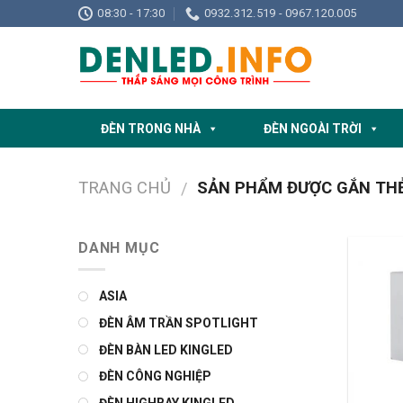
Skip
08:30 - 17:30
0932.312.519 - 0967.120.005
to
content
ĐÈN TRONG NHÀ
ĐÈN NGOÀI TRỜI
TRANG CHỦ
SẢN PHẨM ĐƯỢC GẮN THẺ
/
DANH MỤC
ASIA
ĐÈN ÂM TRẦN SPOTLIGHT
ĐÈN BÀN LED KINGLED
ĐÈN CÔNG NGHIỆP
ĐÈN HIGHBAY KINGLED