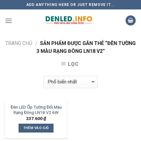
Skip
ADD ANYTHING HERE OR JUST REMOVE IT...
to
content
TRANG CHỦ
SẢN PHẨM ĐƯỢC GẮN THẺ “ĐÈN TƯỜNG
/
3 MÀU RẠNG ĐÔNG LN18 V2”
LỌC
Đèn LED Ốp Tường Đổi Màu
Rạng Đông LN18 V2 6W
237.600
₫
THÊM VÀO GIỎ