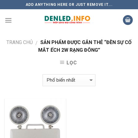
Skip
ADD ANYTHING HERE OR JUST REMOVE IT...
to
content
TRANG CHỦ
SẢN PHẨM ĐƯỢC GẮN THẺ “ĐÈN SỰ CỐ
/
MẮT ẾCH 2W RẠNG ĐÔNG”
LỌC