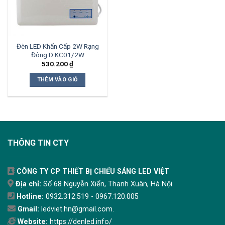
Đèn LED Khẩn Cấp 2W Rạng
Đông D KC01/2W
530.200
₫
THÊM VÀO GIỎ
THÔNG TIN CTY
CÔNG TY CP THIẾT BỊ CHIẾU SÁNG LED VIỆT
Địa chỉ:
Số 68 Nguyễn Xiển, Thanh Xuân, Hà Nội.
Hotline:
0932.312.519 - 0967.120.005
Gmail:
ledviet.hn@gmail.com.
Website:
https://denled.info/