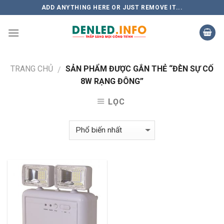
Skip
ADD ANYTHING HERE OR JUST REMOVE IT...
to
content
TRANG CHỦ
SẢN PHẨM ĐƯỢC GẮN THẺ “ĐÈN SỰ CỐ
/
8W RẠNG ĐÔNG”
LỌC