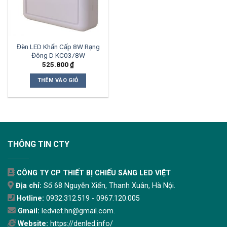
Đèn LED Khẩn Cấp 8W Rạng
Đông D KC03/8W
525.800
₫
THÊM VÀO GIỎ
THÔNG TIN CTY
CÔNG TY CP THIẾT BỊ CHIẾU SÁNG LED VIỆT
Địa chỉ:
Số 68 Nguyễn Xiển, Thanh Xuân, Hà Nội.
Hotline:
0932.312.519 - 0967.120.005
Gmail:
ledviet.hn@gmail.com.
Website:
https://denled.info/