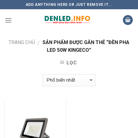
Skip
ADD ANYTHING HERE OR JUST REMOVE IT...
to
content
TRANG CHỦ
SẢN PHẨM ĐƯỢC GẮN THẺ “ĐÈN PHA
/
LED 50W KINGECO”
LỌC