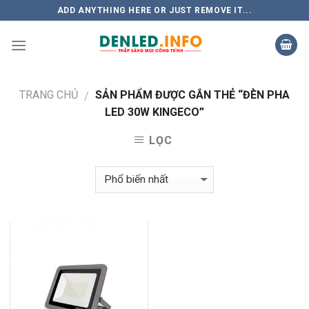
Skip
ADD ANYTHING HERE OR JUST REMOVE IT...
to
content
TRANG CHỦ
SẢN PHẨM ĐƯỢC GẮN THẺ “ĐÈN PHA
/
LED 30W KINGECO”
LỌC