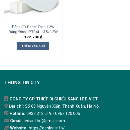
Đèn LED Panel Tròn 12W
Rạng Đông PT04L 135/12W
172.700
₫
THÊM VÀO GIỎ
THÔNG TIN CTY
CÔNG TY CP THIẾT BỊ CHIẾU SÁNG LED VIỆT
Địa chỉ:
Số 68 Nguyễn Xiển, Thanh Xuân, Hà Nội.
Hotline:
0932.312.519 - 0967.120.005
Gmail:
ledviet.hn@gmail.com.
Website:
https://denled.info/