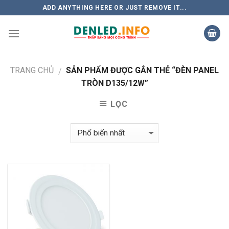
Skip
ADD ANYTHING HERE OR JUST REMOVE IT...
to
content
TRANG CHỦ
SẢN PHẨM ĐƯỢC GẮN THẺ “ĐÈN PANEL
/
TRÒN D135/12W”
LỌC