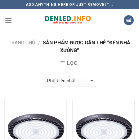
Skip
ADD ANYTHING HERE OR JUST REMOVE IT...
to
content
TRANG CHỦ
SẢN PHẨM ĐƯỢC GẮN THẺ “ĐÈN NHÀ
/
XƯỞNG”
LỌC