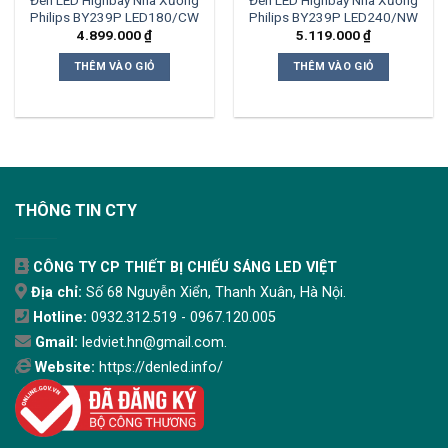
Đèn LED Highbay Nhà Xưởng
Đèn LED Highbay Nhà Xưởng
Philips BY239P LED180/CW
Philips BY239P LED240/NW
4.899.000
₫
5.119.000
₫
THÊM VÀO GIỎ
THÊM VÀO GIỎ
THÔNG TIN CTY
CÔNG TY CP THIẾT BỊ CHIẾU SÁNG LED VIỆT
Địa chỉ:
Số 68 Nguyễn Xiển, Thanh Xuân, Hà Nội.
Hotline:
0932.312.519 - 0967.120.005
Gmail:
ledviet.hn@gmail.com.
Website:
https://denled.info/