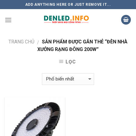
Skip
ADD ANYTHING HERE OR JUST REMOVE IT...
to
content
TRANG CHỦ
SẢN PHẨM ĐƯỢC GẮN THẺ “ĐÈN NHÀ
/
XƯỞNG RẠNG ĐÔNG 200W”
LỌC