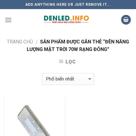
Skip
ADD ANYTHING HERE OR JUST REMOVE IT...
to
content
TRANG CHỦ
SẢN PHẨM ĐƯỢC GẮN THẺ “ĐÈN NĂNG
/
LƯỢNG MẶT TRỜI 70W RẠNG ĐÔNG”
LỌC