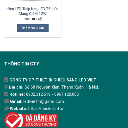
Đèn LED Tuýp KingLED T5 Liền
Máng 0,9M 12W
155.000
₫
THÊM VÀO GIỎ
THÔNG TIN CTY
CÔNG TY CP THIẾT BỊ CHIẾU SÁNG LED VIỆT
Địa chỉ:
Số 68 Nguyễn Xiển, Thanh Xuân, Hà Nội.
Hotline:
0932.312.519 - 0967.120.005
Gmail:
ledviet.hn@gmail.com.
Website:
https://denled.info/