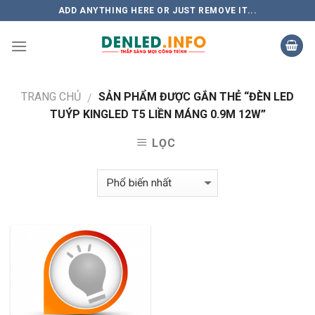
Skip
ADD ANYTHING HERE OR JUST REMOVE IT...
to
content
TRANG CHỦ
SẢN PHẨM ĐƯỢC GẮN THẺ “ĐÈN LED
/
TUÝP KINGLED T5 LIỀN MÁNG 0.9M 12W”
LỌC