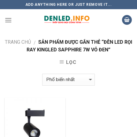
Skip
ADD ANYTHING HERE OR JUST REMOVE IT...
to
content
TRANG CHỦ
SẢN PHẨM ĐƯỢC GẮN THẺ “ĐÈN LED RỌI
/
RAY KINGLED SAPPHIRE 7W VỎ ĐEN”
LỌC