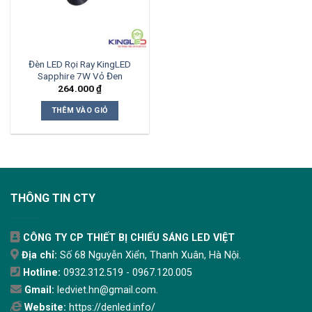
Đèn LED Rọi Ray KingLED
Sapphire 7W Vỏ Đen
264.000
₫
THÊM VÀO GIỎ
THÔNG TIN CTY
CÔNG TY CP THIẾT BỊ CHIẾU SÁNG LED VIỆT
Địa chỉ:
Số 68 Nguyễn Xiển, Thanh Xuân, Hà Nội.
Hotline:
0932.312.519 - 0967.120.005
Gmail:
ledviet.hn@gmail.com.
Website:
https://denled.info/