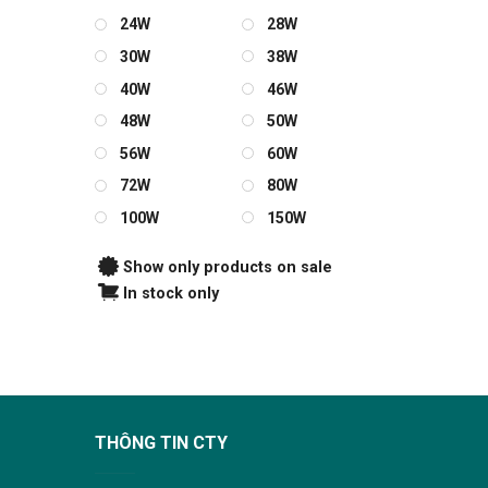
24W
28W
30W
38W
40W
46W
48W
50W
56W
60W
72W
80W
100W
150W
Show only products on sale
In stock only
THÔNG TIN CTY