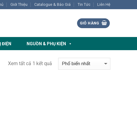
hủ
Giới Thiệu
Catalogue & Báo Giá
Tin Tức
Liên Hệ
GIỎ HÀNG
Ị ĐIỆN
NGUỒN & PHỤ KIỆN
Xem tất cả 1 kết quả