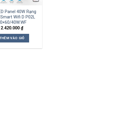
ED Panel 40W Rạng
Smart Wifi D P02L
0×60/40W.WF
2.420.000
₫
THÊM VÀO GIỎ