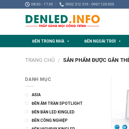
Skip
08:30 - 17:30
0932.312.519 - 0967.120.005
to
content
ĐÈN TRONG NHÀ
ĐÈN NGOÀI TRỜI
TRANG CHỦ
SẢN PHẨM ĐƯỢC GẮN THẺ
/
DANH MỤC
ASIA
ĐÈN ÂM TRẦN SPOTLIGHT
ĐÈN BÀN LED KINGLED
ĐÈN CÔNG NGHIỆP
ĐÈN HIGHBAY KINGLED