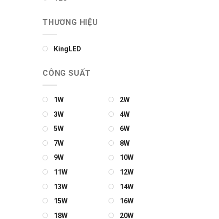
THƯƠNG HIỆU
KingLED
CÔNG SUẤT
1W
2W
3W
4W
5W
6W
7W
8W
9W
10W
11W
12W
13W
14W
15W
16W
18W
20W