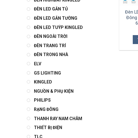
ĐÈN LED GẮN TỦ
Đèn L
Đông 
ĐÈN LED GẮN TƯỜNG
6
ĐÈN LED TUÝP KINGLED
ĐÈN NGOÀI TRỜI
ĐÈN TRANG TRÍ
ĐÈN TRONG NHÀ
ELV
GS LIGHTING
KINGLED
NGUỒN & PHỤ KIỆN
PHILIPS
RẠNG ĐÔNG
THANH RAY NAM CHÂM
THIẾT BỊ ĐIỆN
TLC