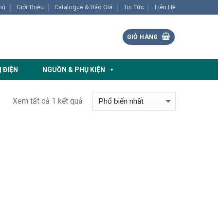
hủ
Giới Thiệu
Catalogue & Báo Giá
Tin Tức
Liên Hệ
GIỎ HÀNG
Ị ĐIỆN
NGUỒN & PHỤ KIỆN
Xem tất cả 1 kết quả