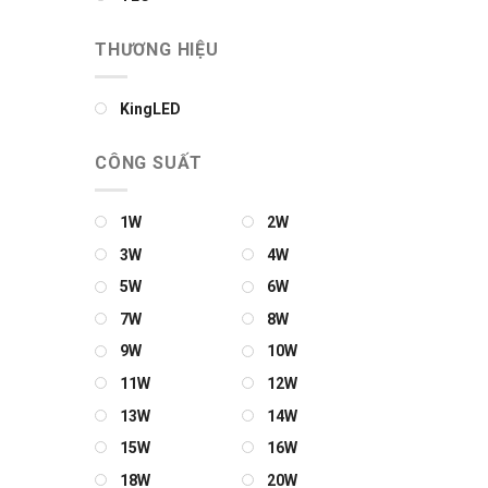
THƯƠNG HIỆU
KingLED
CÔNG SUẤT
1W
2W
3W
4W
5W
6W
7W
8W
9W
10W
11W
12W
13W
14W
15W
16W
18W
20W