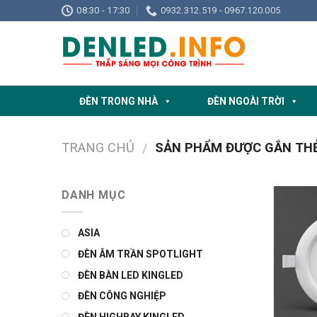
Skip
08:30 - 17:30
0932.312.519 - 0967.120.005
to
content
ĐÈN TRONG NHÀ
ĐÈN NGOÀI TRỜI
TRANG CHỦ
SẢN PHẨM ĐƯỢC GẮN THẺ 
/
DANH MỤC
ASIA
ĐÈN ÂM TRẦN SPOTLIGHT
ĐÈN BÀN LED KINGLED
ĐÈN CÔNG NGHIỆP
ĐÈN HIGHBAY KINGLED