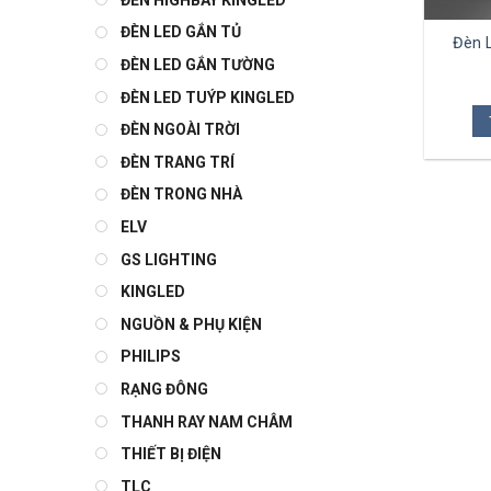
ĐÈN LED GẮN TỦ
Đèn 
ĐÈN LED GẮN TƯỜNG
ĐÈN LED TUÝP KINGLED
ĐÈN NGOÀI TRỜI
ĐÈN TRANG TRÍ
ĐÈN TRONG NHÀ
ELV
GS LIGHTING
KINGLED
NGUỒN & PHỤ KIỆN
PHILIPS
RẠNG ĐÔNG
THANH RAY NAM CHÂM
THIẾT BỊ ĐIỆN
TLC