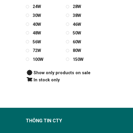
24W
28W
30W
38W
40W
46W
48W
50W
56W
60W
72W
80W
100W
150W
Show only products on sale
In stock only
THÔNG TIN CTY