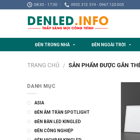
Skip
08:30 - 17:30
0932.312.519 - 0967.120.005
to
content
ĐÈN TRONG NHÀ
ĐÈN NGOÀI TRỜI
TRANG CHỦ
SẢN PHẨM ĐƯỢC GẮN THẺ 
/
DANH MỤC
ASIA
ĐÈN ÂM TRẦN SPOTLIGHT
ĐÈN BÀN LED KINGLED
ĐÈN CÔNG NGHIỆP
ĐÈN HIGHBAY KINGLED