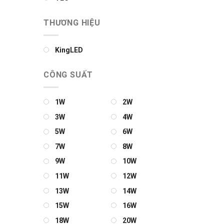
THƯƠNG HIỆU
KingLED
CÔNG SUẤT
1W
2W
3W
4W
5W
6W
7W
8W
9W
10W
11W
12W
13W
14W
15W
16W
18W
20W