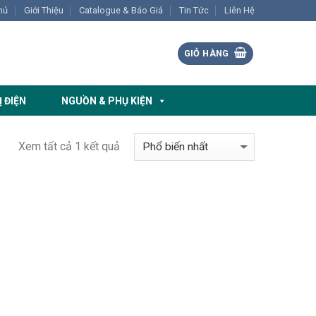
hủ
Giới Thiệu
Catalogue & Báo Giá
Tin Tức
Liên Hệ
GIỎ HÀNG
Ị ĐIỆN
NGUỒN & PHỤ KIỆN
Xem tất cả 1 kết quả