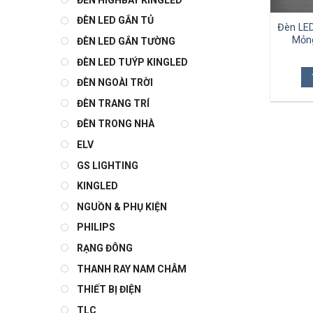
ĐÈN LED GẮN TỦ
Đèn LED
Mỏn
ĐÈN LED GẮN TƯỜNG
ĐÈN LED TUÝP KINGLED
ĐÈN NGOÀI TRỜI
ĐÈN TRANG TRÍ
ĐÈN TRONG NHÀ
ELV
GS LIGHTING
KINGLED
NGUỒN & PHỤ KIỆN
PHILIPS
RẠNG ĐÔNG
THANH RAY NAM CHÂM
THIẾT BỊ ĐIỆN
TLC