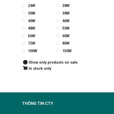
24W
28W
30W
38W
40W
46W
48W
50W
56W
60W
72W
80W
100W
150W
Show only products on sale
In stock only
THÔNG TIN CTY