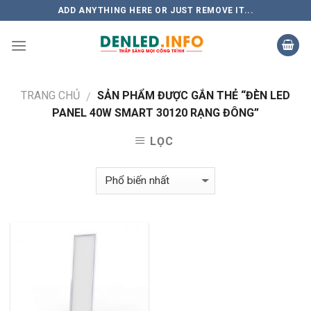
Skip
ADD ANYTHING HERE OR JUST REMOVE IT...
to
content
TRANG CHỦ
SẢN PHẨM ĐƯỢC GẮN THẺ “ĐÈN LED
/
PANEL 40W SMART 30120 RẠNG ĐÔNG”
LỌC