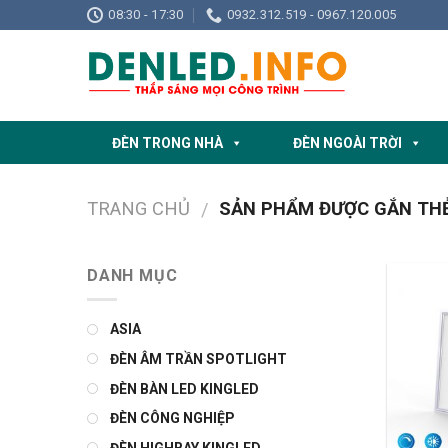
Skip
08:30 - 17:30
0932.312.519 - 0967.120.005
to
content
ĐÈN TRONG NHÀ
ĐÈN NGOÀI TRỜI
TRANG CHỦ
SẢN PHẨM ĐƯỢC GẮN THẺ 
/
DANH MỤC
ASIA
ĐÈN ÂM TRẦN SPOTLIGHT
ĐÈN BÀN LED KINGLED
ĐÈN CÔNG NGHIỆP
ĐÈN HIGHBAY KINGLED