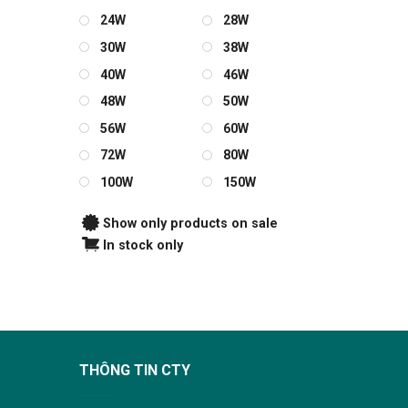
24W
28W
30W
38W
40W
46W
48W
50W
56W
60W
72W
80W
100W
150W
Show only products on sale
In stock only
THÔNG TIN CTY