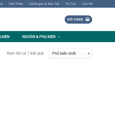
hủ
Giới Thiệu
Catalogue & Báo Giá
Tin Tức
Liên Hệ
GIỎ HÀNG
Ị ĐIỆN
NGUỒN & PHỤ KIỆN
Xem tất cả 1 kết quả