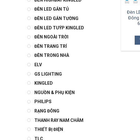
ĐÈN LED GẮN TỦ
Đèn L
Đông 
ĐÈN LED GẮN TƯỜNG
6
ĐÈN LED TUÝP KINGLED
ĐÈN NGOÀI TRỜI
ĐÈN TRANG TRÍ
ĐÈN TRONG NHÀ
ELV
GS LIGHTING
KINGLED
NGUỒN & PHỤ KIỆN
PHILIPS
RẠNG ĐÔNG
THANH RAY NAM CHÂM
THIẾT BỊ ĐIỆN
TLC