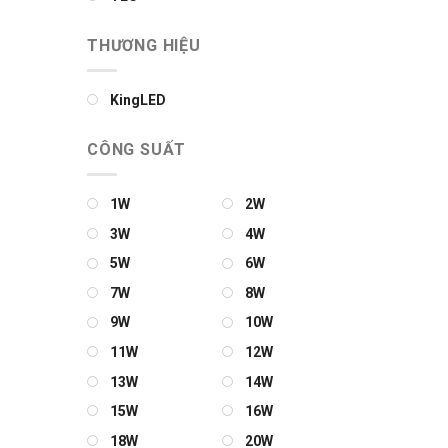
THƯƠNG HIỆU
KingLED
CÔNG SUẤT
1W
2W
3W
4W
5W
6W
7W
8W
9W
10W
11W
12W
13W
14W
15W
16W
18W
20W