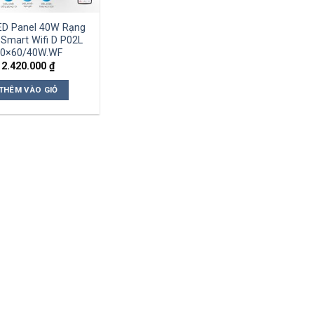
ED Panel 40W Rạng
Smart Wifi D P02L
0×60/40W.WF
2.420.000
₫
THÊM VÀO GIỎ