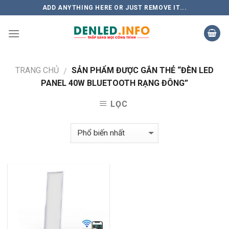
Skip
ADD ANYTHING HERE OR JUST REMOVE IT...
to
content
TRANG CHỦ
SẢN PHẨM ĐƯỢC GẮN THẺ “ĐÈN LED
/
PANEL 40W BLUETOOTH RẠNG ĐÔNG”
LỌC