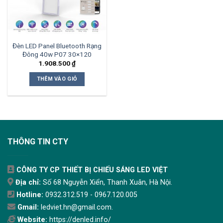
Đèn LED Panel Bluetooth Rạng
Đông 40w P07 30×120
1.908.500
₫
THÊM VÀO GIỎ
THÔNG TIN CTY
CÔNG TY CP THIẾT BỊ CHIẾU SÁNG LED VIỆT
Địa chỉ:
Số 68 Nguyễn Xiển, Thanh Xuân, Hà Nội.
Hotline:
0932.312.519 - 0967.120.005
Gmail:
ledviet.hn@gmail.com.
Website:
https://denled.info/