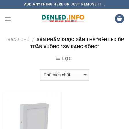
Skip
ADD ANYTHING HERE OR JUST REMOVE IT...
to
content
TRANG CHỦ
SẢN PHẨM ĐƯỢC GẮN THẺ “ĐÈN LED ỐP
/
TRẦN VUÔNG 18W RẠNG ĐÔNG”
LỌC