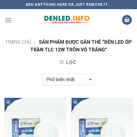
Skip
ADD ANYTHING HERE OR JUST REMOVE IT...
to
content
TRANG CHỦ
SẢN PHẨM ĐƯỢC GẮN THẺ “ĐÈN LED ỐP
/
TRẦN TLC 12W TRÒN VỎ TRẮNG”
LỌC