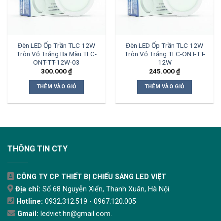
Đèn LED Ốp Trần TLC 12W
Đèn LED Ốp Trần TLC 12W
Tròn Vỏ Trắng Ba Màu TLC-
Tròn Vỏ Trắng TLC-ONT-TT-
ONT-TT-12W-03
12W
300.000
₫
245.000
₫
THÊM VÀO GIỎ
THÊM VÀO GIỎ
THÔNG TIN CTY
CÔNG TY CP THIẾT BỊ CHIẾU SÁNG LED VIỆT
Địa chỉ:
Số 68 Nguyễn Xiển, Thanh Xuân, Hà Nội.
Hotline:
0932.312.519 - 0967.120.005
Gmail:
ledviet.hn@gmail.com.