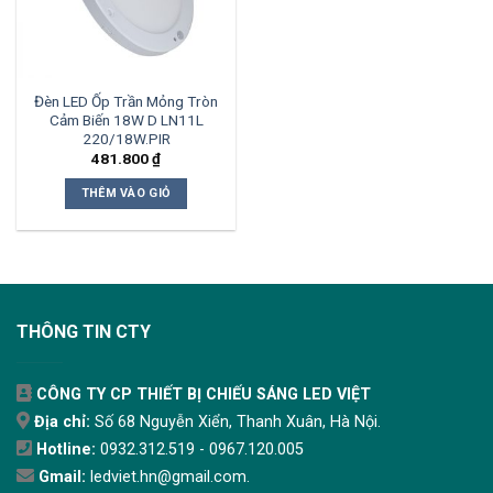
Đèn LED Ốp Trần Mỏng Tròn
Cảm Biến 18W D LN11L
220/18W.PIR
481.800
₫
THÊM VÀO GIỎ
THÔNG TIN CTY
CÔNG TY CP THIẾT BỊ CHIẾU SÁNG LED VIỆT
Địa chỉ:
Số 68 Nguyễn Xiển, Thanh Xuân, Hà Nội.
Hotline:
0932.312.519 - 0967.120.005
Gmail:
ledviet.hn@gmail.com.