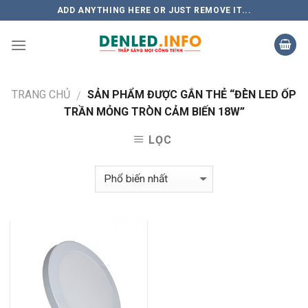
Skip
ADD ANYTHING HERE OR JUST REMOVE IT...
to
content
TRANG CHỦ
SẢN PHẨM ĐƯỢC GẮN THẺ “ĐÈN LED ỐP
/
TRẦN MỎNG TRÒN CẢM BIẾN 18W”
LỌC