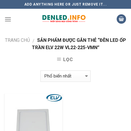
Skip
ADD ANYTHING HERE OR JUST REMOVE IT...
to
content
TRANG CHỦ
SẢN PHẨM ĐƯỢC GẮN THẺ “ĐÈN LED ỐP
/
TRẦN ELV 22W VL22-225-VMN”
LỌC