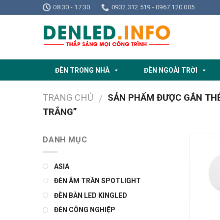
Skip
08:30 - 17:30
0932.312.519 - 0967.120.005
to
content
ĐÈN TRONG NHÀ
ĐÈN NGOÀI TRỜI
TRANG CHỦ
SẢN PHẨM ĐƯỢC GẮN THẺ 
/
TRẮNG”
DANH MỤC
ASIA
ĐÈN ÂM TRẦN SPOTLIGHT
ĐÈN BÀN LED KINGLED
ĐÈN CÔNG NGHIỆP