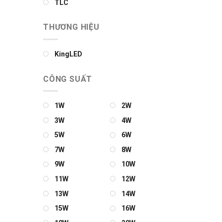
TLC
THƯƠNG HIỆU
KingLED
CÔNG SUẤT
1W
2W
3W
4W
5W
6W
7W
8W
9W
10W
11W
12W
13W
14W
15W
16W