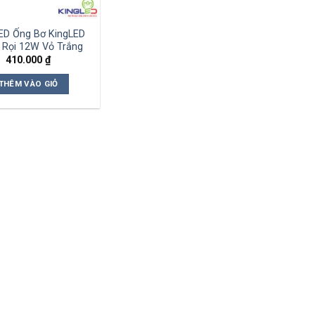
ED Ống Bơ KingLED
 Rọi 12W Vỏ Trắng
410.000
₫
THÊM VÀO GIỎ