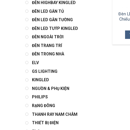
ĐÈN HIGHBAY KINGLED
ĐÈN LED GẮN TỦ
Đèn L
Chiếu
ĐÈN LED GẮN TƯỜNG
ĐÈN LED TUÝP KINGLED
ĐÈN NGOÀI TRỜI
ĐÈN TRANG TRÍ
ĐÈN TRONG NHÀ
ELV
GS LIGHTING
KINGLED
NGUỒN & PHỤ KIỆN
PHILIPS
RẠNG ĐÔNG
THANH RAY NAM CHÂM
THIẾT BỊ ĐIỆN