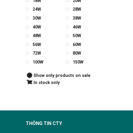
18W
20W
24W
28W
30W
38W
40W
46W
48W
50W
56W
60W
72W
80W
100W
150W
Show only products on sale
In stock only
THÔNG TIN CTY