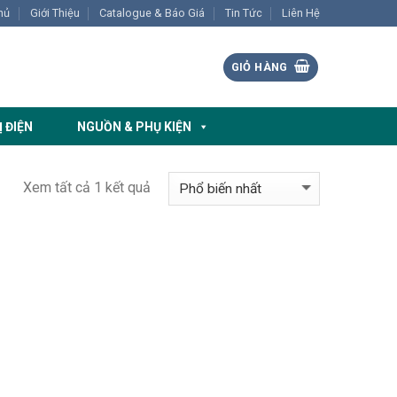
hủ
Giới Thiệu
Catalogue & Báo Giá
Tin Tức
Liên Hệ
GIỎ HÀNG
Ị ĐIỆN
NGUỒN & PHỤ KIỆN
Xem tất cả 1 kết quả