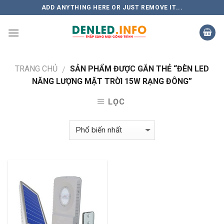
Skip
ADD ANYTHING HERE OR JUST REMOVE IT...
to
content
TRANG CHỦ
SẢN PHẨM ĐƯỢC GẮN THẺ “ĐÈN LED
/
NĂNG LƯỢNG MẶT TRỜI 15W RẠNG ĐÔNG”
LỌC