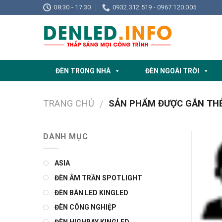
Skip
08:30 - 17:30
0932.312.519 - 0967.120.005
to
content
ĐÈN TRONG NHÀ
ĐÈN NGOÀI TRỜI
TRANG CHỦ
SẢN PHẨM ĐƯỢC GẮN THẺ
/
DANH MỤC
ASIA
ĐÈN ÂM TRẦN SPOTLIGHT
ĐÈN BÀN LED KINGLED
ĐÈN CÔNG NGHIỆP
ĐÈN HIGHBAY KINGLED