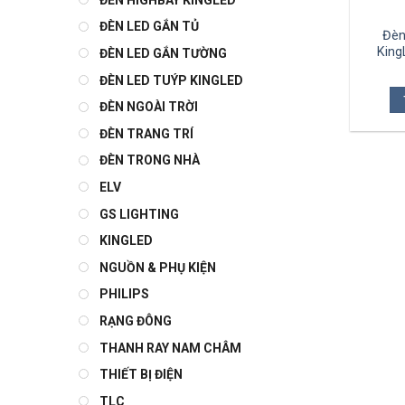
ĐÈN LED GẮN TỦ
Đèn
Kin
ĐÈN LED GẮN TƯỜNG
ĐÈN LED TUÝP KINGLED
ĐÈN NGOÀI TRỜI
ĐÈN TRANG TRÍ
ĐÈN TRONG NHÀ
ELV
GS LIGHTING
KINGLED
NGUỒN & PHỤ KIỆN
PHILIPS
RẠNG ĐÔNG
THANH RAY NAM CHÂM
THIẾT BỊ ĐIỆN
TLC