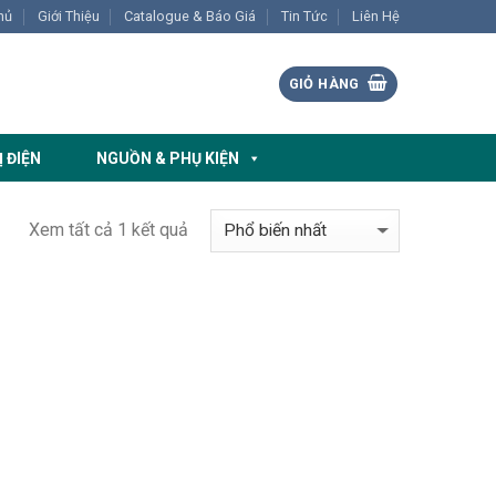
hủ
Giới Thiệu
Catalogue & Báo Giá
Tin Tức
Liên Hệ
GIỎ HÀNG
Ị ĐIỆN
NGUỒN & PHỤ KIỆN
Xem tất cả 1 kết quả