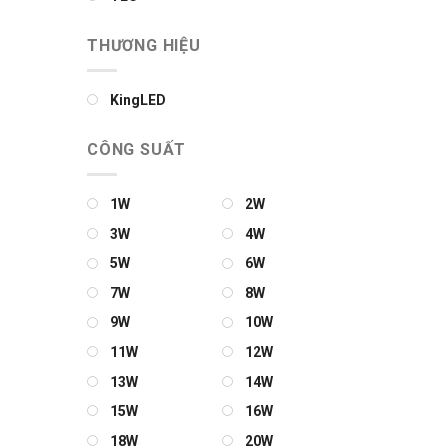
THƯƠNG HIỆU
KingLED
CÔNG SUẤT
1W
2W
3W
4W
5W
6W
7W
8W
9W
10W
11W
12W
13W
14W
15W
16W
18W
20W