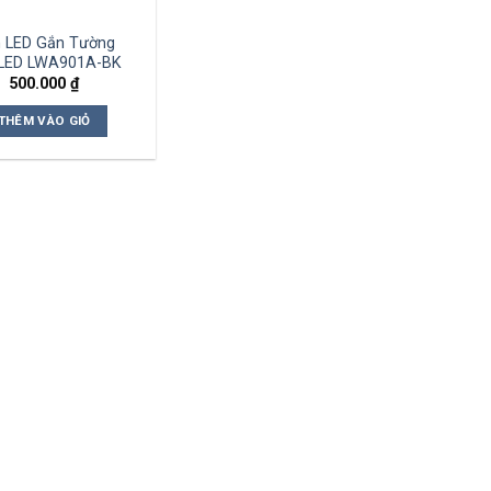
 LED Gắn Tường
gLED LWA901A-BK
500.000
₫
THÊM VÀO GIỎ