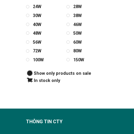
24W
28W
30W
38W
40W
46W
48W
50W
56W
60W
72W
80W
100W
150W
Show only products on sale
In stock only
THÔNG TIN CTY