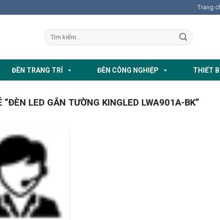
Trang c
ĐÈN TRANG TRÍ
ĐÈN CÔNG NGHIỆP
THIẾT B
 “ĐÈN LED GẮN TƯỜNG KINGLED LWA901A-BK”