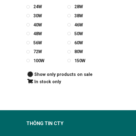
24W
28W
30W
38W
40W
46W
48W
50W
56W
60W
72W
80W
100W
150W
Show only products on sale
In stock only
THÔNG TIN CTY