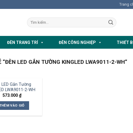
Trang c
ĐÈN TRANG TRÍ
ĐÈN CÔNG NGHIỆP
THIẾT B
 “ĐÈN LED GẮN TƯỜNG KINGLED LWA9011-2-WH”
 LED Gắn Tường
LED LWA9011-2-WH
573.000
₫
THÊM VÀO GIỎ