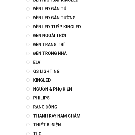
ĐÈN LED GẮN TỦ
ĐÈN LED GẮN TƯỜNG
ĐÈN LED TUÝP KINGLED
ĐÈN NGOÀI TRỜI
ĐÈN TRANG TRÍ
ĐÈN TRONG NHÀ
ELV
GS LIGHTING
KINGLED
NGUỒN & PHỤ KIỆN
PHILIPS
RẠNG ĐÔNG
THANH RAY NAM CHÂM
THIẾT BỊ ĐIỆN
TLC