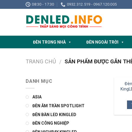
Skip
08:30 - 17:30
0932.312.519 - 0967.120.005
to
content
ĐÈN TRONG NHÀ
ĐÈN NGOÀI TRỜI
TRANG CHỦ
SẢN PHẨM ĐƯỢC GẮN THẺ
/
DANH MỤC
Đèn
King
ASIA
ĐÈN ÂM TRẦN SPOTLIGHT
ĐÈN BÀN LED KINGLED
ĐÈN CÔNG NGHIỆP
ĐÈN HIGHBAY KINGLED