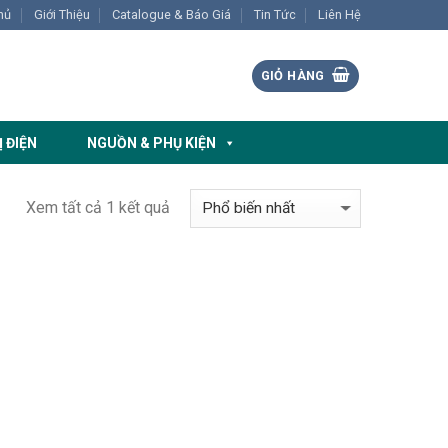
hủ
Giới Thiệu
Catalogue & Báo Giá
Tin Tức
Liên Hệ
GIỎ HÀNG
Ị ĐIỆN
NGUỒN & PHỤ KIỆN
Xem tất cả 1 kết quả