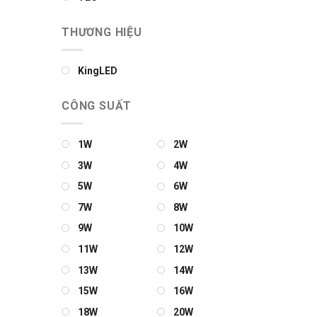
THƯƠNG HIỆU
KingLED
CÔNG SUẤT
1W
2W
3W
4W
5W
6W
7W
8W
9W
10W
11W
12W
13W
14W
15W
16W
18W
20W