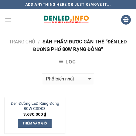
Skip
ADD ANYTHING HERE OR JUST REMOVE IT...
to
content
TRANG CHỦ
SẢN PHẨM ĐƯỢC GẮN THẺ “ĐÈN LED
/
ĐƯỜNG PHỐ 80W RẠNG ĐÔNG”
LỌC
Đèn Đường LED Rạng Đông
80W CSD03
3.630.000
₫
THÊM VÀO GIỎ