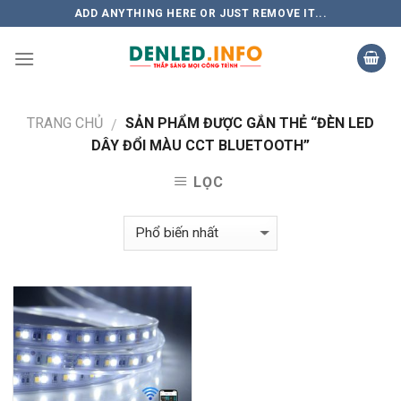
Skip
ADD ANYTHING HERE OR JUST REMOVE IT...
to
content
TRANG CHỦ
SẢN PHẨM ĐƯỢC GẮN THẺ “ĐÈN LED
/
DÂY ĐỔI MÀU CCT BLUETOOTH”
LỌC