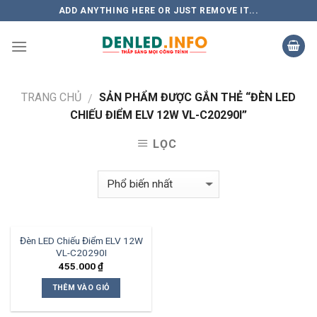
Skip
ADD ANYTHING HERE OR JUST REMOVE IT...
to
content
TRANG CHỦ
SẢN PHẨM ĐƯỢC GẮN THẺ “ĐÈN LED
/
CHIẾU ĐIỂM ELV 12W VL-C20290I”
LỌC
Đèn LED Chiếu Điểm ELV 12W
VL-C20290I
455.000
₫
THÊM VÀO GIỎ