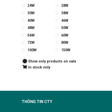
24W
28W
30W
38W
40W
46W
48W
50W
56W
60W
72W
80W
100W
150W
Show only products on sale
In stock only
THÔNG TIN CTY