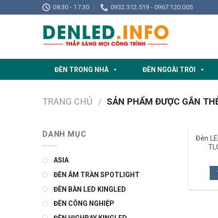
Skip
08:30 - 17:30
0932.312.519 - 0967.120.005
to
content
ĐÈN TRONG NHÀ
ĐÈN NGOÀI TRỜI
TRANG CHỦ
SẢN PHẨM ĐƯỢC GẮN THẺ 
/
DANH MỤC
Đèn LE
TL
ASIA
ĐÈN ÂM TRẦN SPOTLIGHT
ĐÈN BÀN LED KINGLED
ĐÈN CÔNG NGHIỆP
ĐÈN HIGHBAY KINGLED