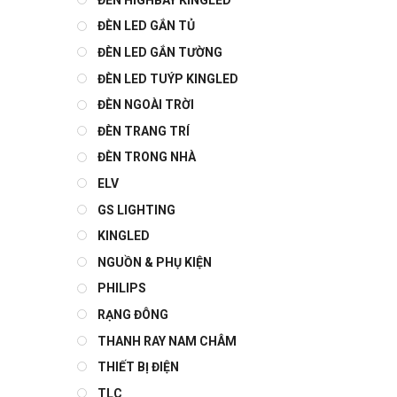
ĐÈN LED GẮN TỦ
ĐÈN LED GẮN TƯỜNG
ĐÈN LED TUÝP KINGLED
ĐÈN NGOÀI TRỜI
ĐÈN TRANG TRÍ
ĐÈN TRONG NHÀ
ELV
GS LIGHTING
KINGLED
NGUỒN & PHỤ KIỆN
PHILIPS
RẠNG ĐÔNG
THANH RAY NAM CHÂM
THIẾT BỊ ĐIỆN
TLC