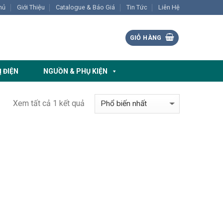
hủ
Giới Thiệu
Catalogue & Báo Giá
Tin Tức
Liên Hệ
GIỎ HÀNG
Ị ĐIỆN
NGUỒN & PHỤ KIỆN
Xem tất cả 1 kết quả