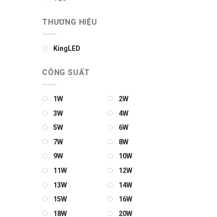
THƯƠNG HIỆU
KingLED
CÔNG SUẤT
1W
2W
3W
4W
5W
6W
7W
8W
9W
10W
11W
12W
13W
14W
15W
16W
18W
20W