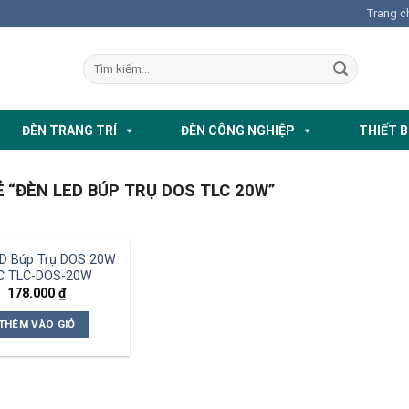
Trang c
ĐÈN TRANG TRÍ
ĐÈN CÔNG NGHIỆP
THIẾT B
“ĐÈN LED BÚP TRỤ DOS TLC 20W”
D Búp Trụ DOS 20W
C TLC-DOS-20W
178.000
₫
THÊM VÀO GIỎ