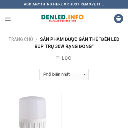
Skip
ADD ANYTHING HERE OR JUST REMOVE IT...
to
content
TRANG CHỦ
SẢN PHẨM ĐƯỢC GẮN THẺ “ĐÈN LED
/
BÚP TRỤ 30W RẠNG ĐÔNG”
LỌC