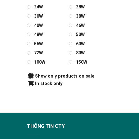
24W
28W
30W
38W
40W
46W
48W
50W
56W
60W
72W
80W
100W
150W
Show only products on sale
In stock only
THÔNG TIN CTY