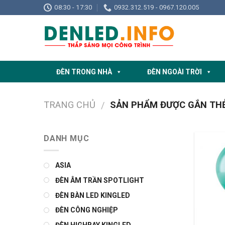
Skip
08:30 - 17:30
0932.312.519 - 0967.120.005
to
content
ĐÈN TRONG NHÀ
ĐÈN NGOÀI TRỜI
TRANG CHỦ
SẢN PHẨM ĐƯỢC GẮN THẺ 
/
DANH MỤC
ASIA
ĐÈN ÂM TRẦN SPOTLIGHT
ĐÈN BÀN LED KINGLED
ĐÈN CÔNG NGHIỆP
ĐÈN HIGHBAY KINGLED