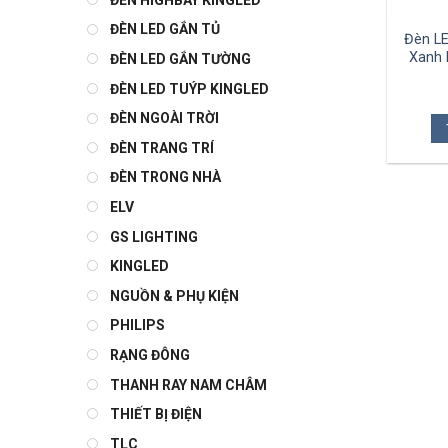
ĐÈN LED GẮN TỦ
Đèn LE
Xanh 
ĐÈN LED GẮN TƯỜNG
ĐÈN LED TUÝP KINGLED
ĐÈN NGOÀI TRỜI
ĐÈN TRANG TRÍ
ĐÈN TRONG NHÀ
ELV
GS LIGHTING
KINGLED
NGUỒN & PHỤ KIỆN
PHILIPS
RẠNG ĐÔNG
THANH RAY NAM CHÂM
THIẾT BỊ ĐIỆN
TLC