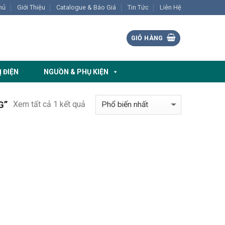
hủ
Giới Thiệu
Catalogue & Báo Giá
Tin Tức
Liên Hệ
GIỎ HÀNG
Ị ĐIỆN
NGUỒN & PHỤ KIỆN
Xem tất cả 1 kết quả
G”