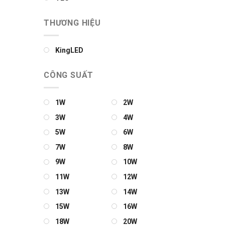
THƯƠNG HIỆU
KingLED
CÔNG SUẤT
1W
2W
3W
4W
5W
6W
7W
8W
9W
10W
11W
12W
13W
14W
15W
16W
18W
20W