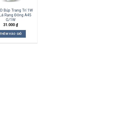
D Búp Trang Trí 1W
Lá Rạng Đông A45
G/1W
31.000
₫
THÊM VÀO GIỎ